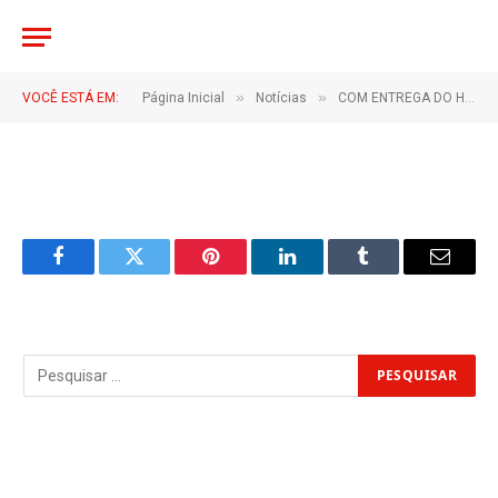
IMG_1068
LUCIANA
De
7 de outubro de 2025
»
»
VOCÊ ESTÁ EM:
Página Inicial
Notícias
COM ENTREGA DO HOSPITAL PROVISÓRIO, PREFEITURA REFORÇA O COMPROMISSO COM A SAÚDE DE IRITUIA
1 Minutos de Leitura
Facebook
Twitter
Pinterest
LinkedIn
Tumblr
Email