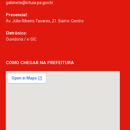
gabinete@irituia.pa.gov.br
Presencial:
Av. Júlio Ribeiro Tavares, 21. Bairro: Centro
Eletrônico:
Ouvidoria
/
e-SIC
COMO CHEGAR NA PREFEITURA