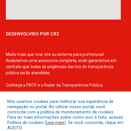
DESENVOLVIDO POR CR2
Muito mais que
criar site
ou
sistema para prefeituras
!
Realizamos uma
assessoria
completa, onde garantimos em
contrato que todas as exigências das
leis de transparência
pública
serão atendidas.
Conheça o
PNTP
e o
Radar da Transparência Pública
Nós usamos cookies para melhorar sua experiência de
navegação no portal. Ao utilizar nosso portal, você
concorda com a política de monitoramento de cookies.
Todos os direitos reservados a Prefeitura Municipal de Irituia
Para ter mais informações sobre como isso é feito, acesse
Política de cookies (
Leia mais
). Se você concorda, clique em
ACEITO.
Mapa do Site
Acessar Área Administrativa