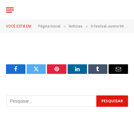
LUCIANA
De
6 de julho de 2026
Atualizado
6 de julho
»
»
VOCÊ ESTÁ EM:
Página Inicial
Notícias
II Festival Junino Irituiense: quadrilhas dão show e festival atrai multidão
de 2026
1 Minutos de Leitura
Facebook
Twitter
Pinterest
LinkedIn
Tumblr
Email