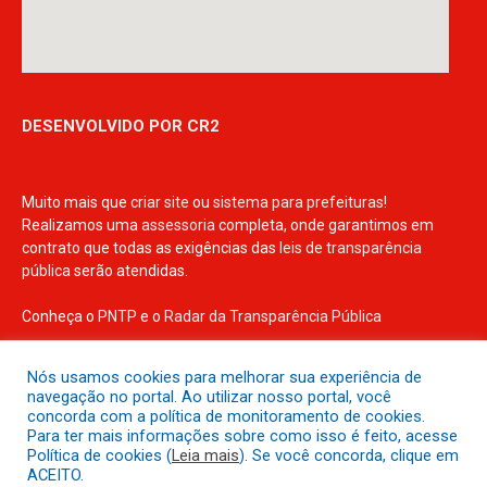
DESENVOLVIDO POR CR2
Muito mais que
criar site
ou
sistema para prefeituras
!
Realizamos uma
assessoria
completa, onde garantimos em
contrato que todas as exigências das
leis de transparência
pública
serão atendidas.
Conheça o
PNTP
e o
Radar da Transparência Pública
Nós usamos cookies para melhorar sua experiência de
navegação no portal. Ao utilizar nosso portal, você
concorda com a política de monitoramento de cookies.
Todos os direitos reservados a Prefeitura Municipal de Irituia
Para ter mais informações sobre como isso é feito, acesse
Política de cookies (
Leia mais
). Se você concorda, clique em
ACEITO.
Mapa do Site
Acessar Área Administrativa