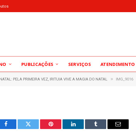
butos
NO
PUBLICAÇÕES
SERVIÇOS
ATENDIMENTO
»
ATAL: PELA PRIMEIRA VEZ, IRITUIA VIVE A MAGIA DO NATAL
IMG_9016
1 Minutos de Leitura
Facebook
Twitter
Pinterest
LinkedIn
Tumblr
Email