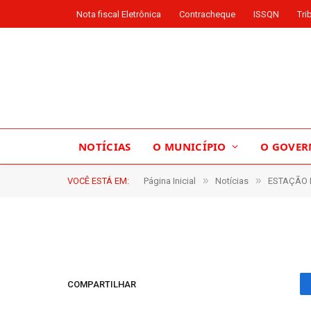
Nota fiscal Eletrônica
Contracheque
ISSQN
Tri
IMG_9016
NOTÍCIAS
O MUNICÍPIO
O GOVER
»
»
VOCÊ ESTÁ EM:
Página Inicial
Notícias
ESTAÇÃO N
LUCIANA
De
31 de dezembro de 2025
COMPARTILHAR