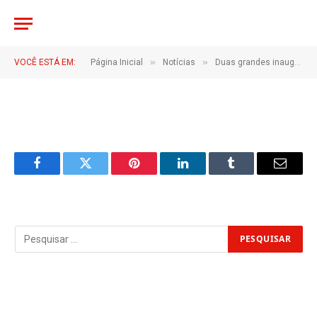
IMG_1314
LUCIANA
De
15 de junho de 2026
»
»
VOCÊ ESTÁ EM:
Página Inicial
Notícias
Duas grandes inaugurações e importantes anúncios de novos investimentos para Irituia marcam a visita da governadora Hana Ghassan ao município
1 Minutos de Leitura
Facebook
Twitter
Pinterest
LinkedIn
Tumblr
Email