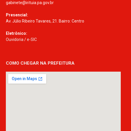
gabinete@irituia.pa.gov.br
Presencial:
Av. Júlio Ribeiro Tavares, 21. Bairro: Centro
Eletrônico:
Ouvidoria
/
e-SIC
COMO CHEGAR NA PREFEITURA