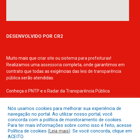
DESENVOLVIDO POR CR2
Muito mais que
criar site
ou
sistema para prefeituras
!
Realizamos uma
assessoria
completa, onde garantimos em
contrato que todas as exigências das
leis de transparência
pública
serão atendidas.
Conheça o
PNTP
e o
Radar da Transparência Pública
Nós usamos cookies para melhorar sua experiência de
navegação no portal. Ao utilizar nosso portal, você
concorda com a política de monitoramento de cookies.
Todos os direitos reservados a Prefeitura Municipal de Irituia
Para ter mais informações sobre como isso é feito, acesse
Política de cookies (
Leia mais
). Se você concorda, clique em
ACEITO.
Mapa do Site
Acessar Área Administrativa